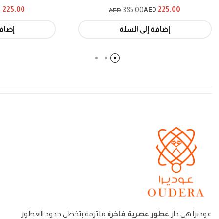
225.00
225.00
385.00
ED
AED
AED
إضافة إلى السلة
إضافة إ
عوديرا هي دار
عطور عصرية فاخرة
ملتزمة بتخطي حدود العطور