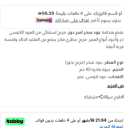
متع بفخامة
عود مبخر امبر دوز،
مزيج استثنائي من العود اللاوسي
ادر وأجود أنواع العنبر. مزيج عطري فاخر يجمع بين التقليد الخالد ولمسة
ية أنيقة.
نوع العطر:
عود مبخر (مزيج بخور)
لحجم:
عبوة فاخرة 40 جم
لنفحات:
عود لاوسي، عنبر
لانتشار:
عبير قوي وطويل الأمد
 المزيد
لجنس:
للجنسين – مثالي للجميع
اطرح سؤالا
مشاركة