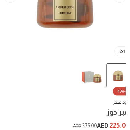
2
/
1
-49%
 مبخر
بر دوز
225.
375.00
AED
AED