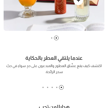
عندما يلتقي العطر بالحكاية
تراجدي
اكتشف كيف يقع عشّاق العطور والمبدعون على حدٍ سواء في حبّ
225.00
350.00
AED
AED
سحر الرائحة.
هدايا لمن تحب