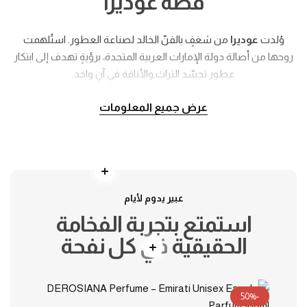
قصة عوديرا
وُلدت
عوديرا
من شغفٍ بالفنّ الخالد لصناعة العطور. استُلهمت
روحها من أصالة دولة الإمارات العربية المتحدة، برؤيةٍ تهدف إلى ابتكار
عطور تجسّد التراث والأناقة في آنٍ واحد.
كل ابتكار من
عوديرا
يُصاغ بعناية فائقة، حيث تمتزج فخامة العود مع
عرض جميع المعلومات
التوابل الشرقية والزهور الناعمة لتمنح عبيرًا يدوم برقيٍّ لا يُنسى.
تتمثل رسالتنا في الاحتفاء بالتقاليد الإماراتية في صناعة العطور، مع
لمسةٍ عصرية تعبّر عن روح العصر الحديث.
ومع كل زجاجة من عطورنا، ندعوك لتعيش تجربةً تتجاوز حدود الرائحة
—
رحلة من الفخامة، والهوية، والذكريات الخالدة.
عبير يدوم لأيام
استمتع بتجربة الفخامة
الحقيقية في كل نفحة
-50%