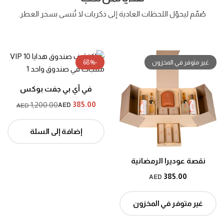
صُمّم ليحوّل اللحظات العادية إلى ذكريات لا تُنسى بسحر العطر.
غير متوفر في المخزون
-68%
في آي بي جفت بوكس
385.00
1,200.00
AED
AED
إضافة إلى السلة
نقصة عوديرا الرمضانية
385.00
AED
غير متوفر في المخزون