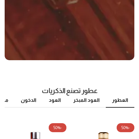
عطور تصنع الذكريات
العطور
العود المبخر
العود
الدخون
مرشا
-50%
-50%