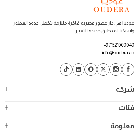
عوديرا هي دار
عطور عصرية فاخرة
ملتزمة بتخطي حدود العطور
واستكشاف طرق جديدة للتعبير.
971521000040+
info@oudera.ae
شركة
فئات
معلومة