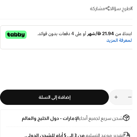
اطرح سؤالا
مشاركة
ع العطر:
قوي، يدوم طويلاً وأنيق
جنس:
للجنسين
إضافة إلى السلة
شحن سريع لجميع أنحاء
الإمارات - دول الخليج والعالم
تقدير موعد التسليم:
من 3 إلى 5 أيام للشحن الدولي.