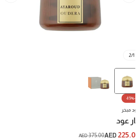
2
/
1
-49%
 مبخر
ار عود
225.
375.00
AED
AED