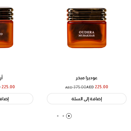
عوديرا مبخر
أروم
225.00
225.00
375.00
ED
AED
AED
إضافة إلى السلة
إضافة إ