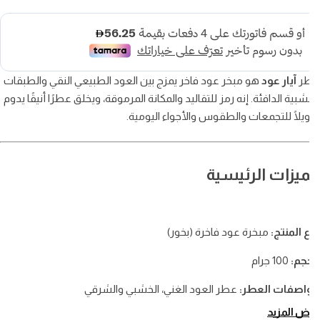
ر
آيار عود
هو مبخر عود فاخر يمزج بين العود الطبيعي النقي والطبقات
شبية الدافئة. إنه رمز للتقاليد والمكانة المرموقة، ويخلق عطرًا أنيقًا يدوم
لًا للتجمعات والطقوس والأجواء اليومية.
ميزات الرئيسية
 المنتج:
مبخرة عود فاخرة (بخور)
جم:
100 جرام
اصفات العطر:
عطر العود الغني، الخشبي والشرقي
 المزيد
وائح الرئيسية:
عود نقي، طبقات خشبية دافئة من العود النقي